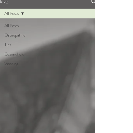
Blog
All Posts
All Posts
Osteopathie
Tips
Gezondheid
Voeding